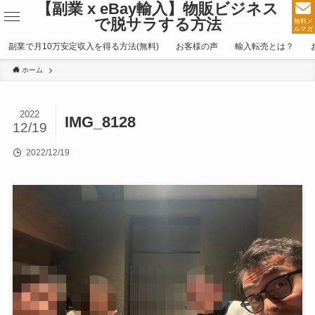
【副業 x eBay輸入】物販ビジネス
で脱サラする方法
無料メ
ルマガ
副業で月10万安定収入を得る方法(無料)
お客様の声
輸入転売とは？
ホーム
2022
IMG_8128
12/19
2022/12/19