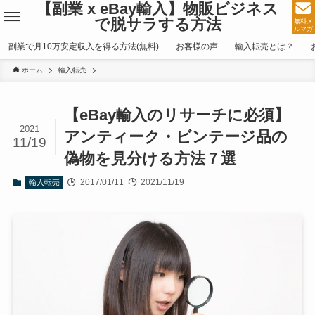
【副業 x eBay輸入】物販ビジネス
で脱サラする方法
無料メ
ルマガ
副業で月10万安定収入を得る方法(無料)
お客様の声
輸入転売とは？
ホーム
輸入転売
【eBay輸入のリサーチに必須】
2021
アンティーク・ビンテージ品の
11/19
偽物を見分ける方法７選
2017/01/11
2021/11/19
輸入転売