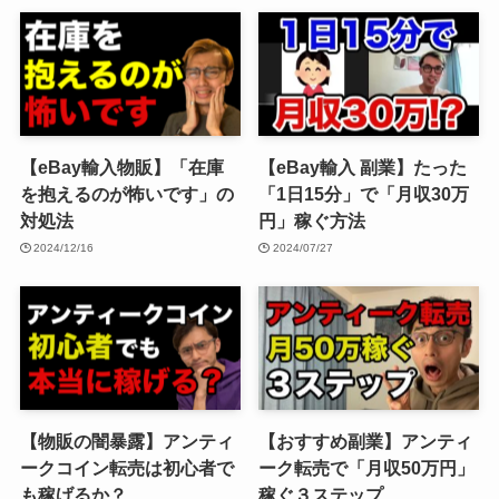
【eBay輸入物販】「在庫
【eBay輸入 副業】たった
を抱えるのが怖いです」の
「1日15分」で「月収30万
対処法
円」稼ぐ方法
2024/12/16
2024/07/27
【物販の闇暴露】アンティ
【おすすめ副業】アンティ
ークコイン転売は初心者で
ーク転売で「月収50万円」
も稼げるか？
稼ぐ３ステップ