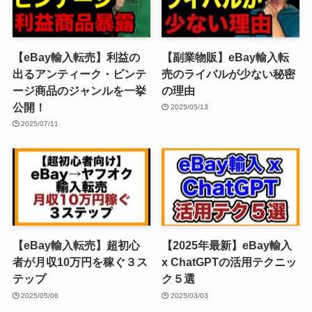
【eBay輸入転売】利益の
【副業物販】eBay輸入転
出るアンティーク・ビンテ
売のライバルが少ない秘密
ージ商品のジャンルを一挙
の理由
公開！
2025/05/13
2025/07/11
【eBay輸入転売】超初心
【2025年最新】eBay輸入
者が月収10万円を稼ぐ３ス
x ChatGPTの活用テクニッ
テップ
ク５選
2025/05/06
2025/03/03