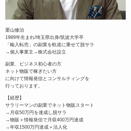
栗山修治
1989年生まれ/埼玉県出身/筑波大学卒
「輸入転売」の副業を軌道に乗せて脱サラ
→個人事業主→株式会社設立
副業、ビジネス初心者の方
ネット物販で稼ぎたい方
に向けて情報発信とコンサルティングを
行っております。
【経歴】
サラリーマンの副業でネット物販スタート
→月収50万円を達成し脱サラ
→物販＋情報発信で月収400万円達成
→年収1500万円達成＋法人化