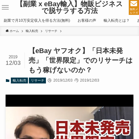
【副業 x eBay輸入】物販ビジネス
で脱サラする方法
無料メ
ルマガ
副業で月10万安定収入を得る方法(無料)
お客様の声
輸入転売とは？
ホーム
輸入転売
リサーチ
【eBay ヤフオク】「日本未発
2019
売」「世界限定」でのリサーチは
12/03
もう稼げないのか？
2019/12/03
2019/12/03
輸入転売
リサーチ