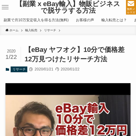
【副業 x eBay輸入】物販ビジネス
で脱サラする方法
無料メ
ルマガ
副業で月10万安定収入を得る方法(無料)
お客様の声
輸入転売とは？
ホーム
輸入転売
リサーチ
【eBay ヤフオク】10分で価格差
2020
1/22
12万見つけたリサーチ方法
2020/01/21
2020/01/22
リサーチ