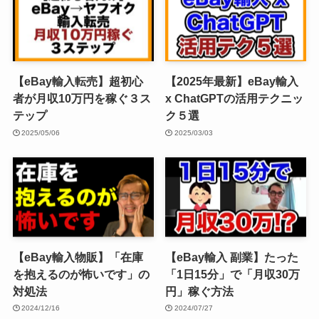
【eBay輸入転売】超初心
【2025年最新】eBay輸入
者が月収10万円を稼ぐ３ス
x ChatGPTの活用テクニッ
テップ
ク５選
2025/05/06
2025/03/03
【eBay輸入物販】「在庫
【eBay輸入 副業】たった
を抱えるのが怖いです」の
「1日15分」で「月収30万
対処法
円」稼ぐ方法
2024/12/16
2024/07/27