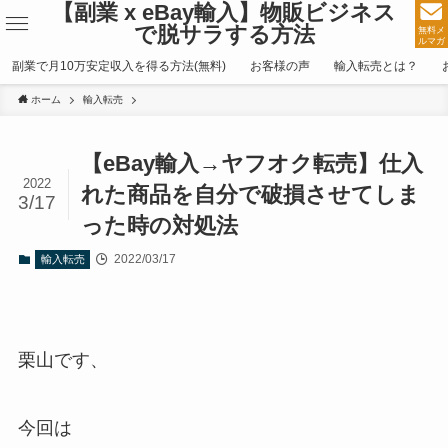
【副業 x eBay輸入】物販ビジネス
で脱サラする方法
無料メ
ルマガ
副業で月10万安定収入を得る方法(無料)
お客様の声
輸入転売とは？
ホーム
輸入転売
【eBay輸入→ヤフオク転売】仕入
2022
れた商品を自分で破損させてしま
3/17
った時の対処法
2022/03/17
輸入転売
栗山です、
今回は