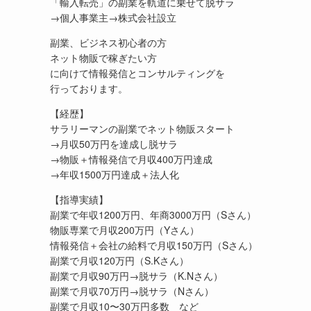
「輸入転売」の副業を軌道に乗せて脱サラ
→個人事業主→株式会社設立
副業、ビジネス初心者の方
ネット物販で稼ぎたい方
に向けて情報発信とコンサルティングを
行っております。
【経歴】
サラリーマンの副業でネット物販スタート
→月収50万円を達成し脱サラ
→物販＋情報発信で月収400万円達成
→年収1500万円達成＋法人化
【指導実績】
副業で年収1200万円、年商3000万円（Sさん）
物販専業で月収200万円（Yさん）
情報発信＋会社の給料で月収150万円（Sさん）
副業で月収120万円（S.Kさん）
副業で月収90万円→脱サラ（K.Nさん）
副業で月収70万円→脱サラ（Nさん）
副業で月収10〜30万円多数 など