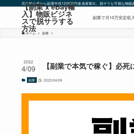
完全初心者から副業年収1200万円達成者輩出。脱サラも可能な物販副
【副業 x eBay輸
入】物販ビジネ
副業で月10万安定収入
スで脱サラする
方法
ホーム
副業
2022
【副業で本気で稼ぐ】必死
4/09
副業
2022/04/09