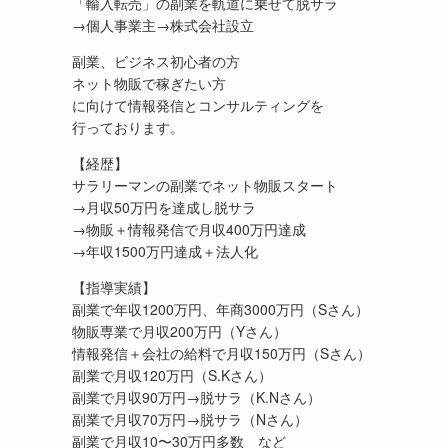
「輸入転売」の副業を軌道に乗せて脱サラ
→個人事業主→株式会社設立
副業、ビジネス初心者の方
ネット物販で稼ぎたい方
に向けて情報発信とコンサルティングを
行っております。
【経歴】
サラリーマンの副業でネット物販スタート
→月収50万円を達成し脱サラ
→物販＋情報発信で月収400万円達成
→年収1500万円達成＋法人化
【指導実績】
副業で年収1200万円、年商3000万円（Sさん）
物販専業で月収200万円（Yさん）
情報発信＋会社の給料で月収150万円（Sさん）
副業で月収120万円（S.Kさん）
副業で月収90万円→脱サラ（K.Nさん）
副業で月収70万円→脱サラ（Nさん）
副業で月収10〜30万円多数 など