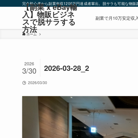
完全初心者から副業年収1200万円達成者輩出。脱サラも可能な物販副
【副業 x eBay輸
入】物販ビジネ
副業で月10万安定収入
スで脱サラする
方法
ホーム
2026
2026-03-28_2
3/30
2026/03/30