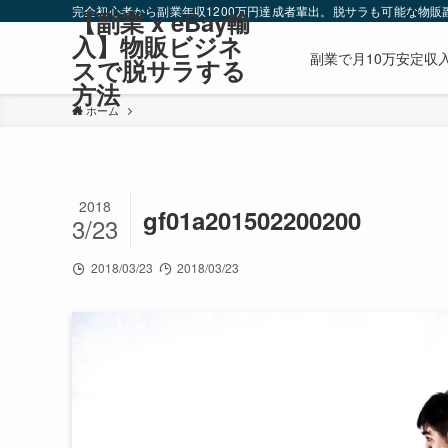
完全初心者から副業年収1200万円達成者輩出。脱サラも可能な物販副
【副業 x eBay輸
入】物販ビジネ
副業で月10万安定収入
スで脱サラする
方法
ホーム
2018
gf01a201502200200
3/23
2018/03/23
2018/03/23