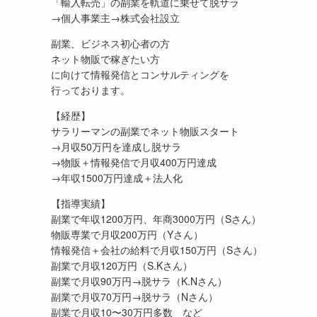
「輸入転売」の副業を軌道に乗せて脱サラ
→個人事業主→株式会社設立
副業、ビジネス初心者の方
ネット物販で稼ぎたい方
に向けて情報発信とコンサルティングを
行っております。
【経歴】
サラリーマンの副業でネット物販スタート
→月収50万円を達成し脱サラ
→物販＋情報発信で月収400万円達成
→年収1500万円達成＋法人化
【指導実績】
副業で年収1200万円、年商3000万円（Sさん）
物販専業で月収200万円（Yさん）
情報発信＋会社の給料で月収150万円（Sさん）
副業で月収120万円（S.Kさん）
副業で月収90万円→脱サラ（K.Nさん）
副業で月収70万円→脱サラ（Nさん）
副業で月収10〜30万円多数 など