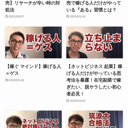
売】リサーチが辛い時の対
売で稼げる人だけがやって
処法
いる『ある』習慣とは？
2022/02/07
2022/01/19
【稼ぐ マインド】稼げる人
【ネットビジネス 起業】稼
＝ゲス
げる人だけがやっている思
考法を暴露！在宅副業で稼
2020/01/16
ぎたい、脱サラしたい初心
者必見！
2019/10/15