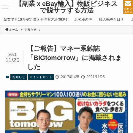
【副業 x eBay輸入】物販ビジネス
で脱サラする方法
無料メ
ルマガ
副業で月10万安定収入を得る方法(無料)
お客様の声
輸入転売とは？
ホーム
お知らせ
【ご報告】マネー系雑誌
2021
「BIGtomorrow」に掲載されま
11/25
した
2017/01/25
2021/11/25
お知らせ
マインドセット