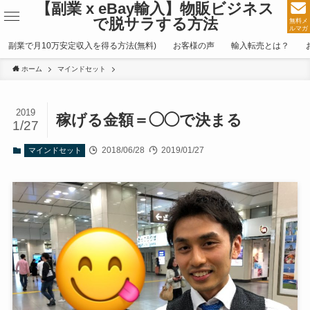
【副業 x eBay輸入】物販ビジネス
で脱サラする方法
無料メ
ルマガ
副業で月10万安定収入を得る方法(無料)
お客様の声
輸入転売とは？
ホーム
マインドセット
2019
稼げる金額＝◯◯で決まる
1/27
2018/06/28
2019/01/27
マインドセット